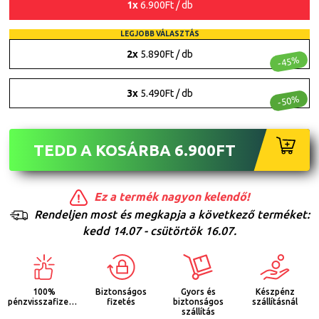
1x
6.900Ft / db
LEGJOBB VÁLASZTÁS
2x
5.890Ft / db
-45%
3x
5.490Ft / db
-50%
TEDD A KOSÁRBA
6.900
FT
Ez a termék nagyon kelendő!
Rendeljen most és megkapja a következő terméket:
kedd 14.07 - csütörtök 16.07.
100%
Biztonságos
Gyors és
Készpénz
pénzvisszafizetés
fizetés
biztonságos
szállításnál
szállítás