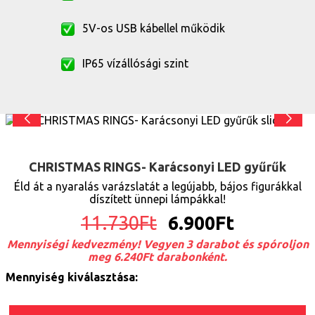
5V-os USB kábellel működik
IP65 vízállósági szint
CHRISTMAS RINGS- Karácsonyi LED gyűrűk
Éld át a nyaralás varázslatát a legújabb, bájos figurákkal
díszített ünnepi lámpákkal!
11.730
Ft
6.900
Ft
Mennyiségi kedvezmény! Vegyen 3 darabot és spóroljon
meg 6.240Ft darabonként.
Mennyiség kiválasztása: