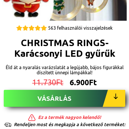
563 felhasználói visszajelzések
CHRISTMAS RINGS-
Karácsonyi LED gyűrűk
Éld át a nyaralás varázslatát a legújabb, bájos figurákkal
díszített ünnepi lámpákkal!
11.730Ft
6.900Ft
VÁSÁRLÁS
Ez a termék nagyon kelendő!
Rendeljen most és megkapja a következő terméket: