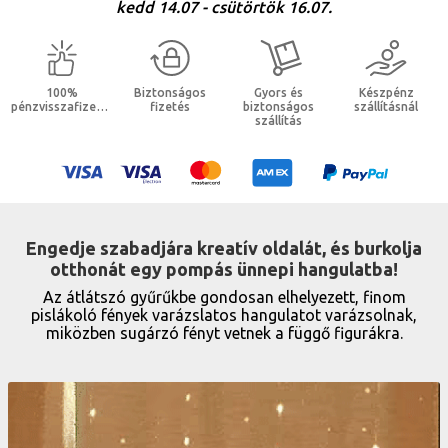
kedd 14.07 - csütörtök 16.07.
100%
Biztonságos
Gyors és
Készpénz
pénzvisszafizetés
fizetés
biztonságos
szállításnál
szállítás
Engedje szabadjára kreatív oldalát, és burkolja
otthonát egy pompás ünnepi hangulatba!
Az átlátszó gyűrűkbe gondosan elhelyezett, finom
pislákoló fények varázslatos hangulatot varázsolnak,
miközben sugárzó fényt vetnek a függő figurákra.